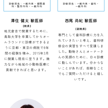
診察担当：一般外来・循環器
診察担当：
一般外来・歯科・
科・整形外科・一般外科
一般外科
澤住 健太 獣医師
西尾 尚紀 獣医師
【院長】
【副院長】
地元倉吉で開業するために、
専門として歯科診療に力を入
鳥取大学を卒業してからオー
れていきたいと考え、歯科研
ルラウンドに診療ができるよ
修会の実習をすべて受講しま
うに京都・東京の病院で
8
年
した。動物さんとオーナーさ
間の経験を積み、
2015
年
3
月
んの笑顔のために、日々診療
に開業し現在に至ります。微
に勤しんでいます。分からな
力ながら地域の小動物医療に
いことがあれば、些細なこと
貢献できればと思います。
でもご質問いただけると嬉し
いです。