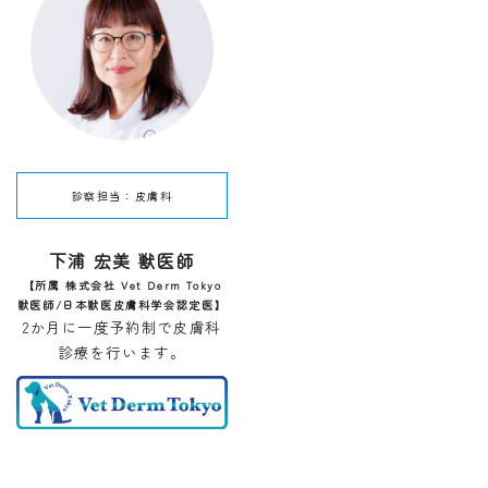
診察担当：
皮膚科
下浦 宏美 獣医師
【
所属 株式会社 Vet Derm Tokyo
獣医師/日本獣医皮膚科学会認定医
】
2か月に一度予約制で皮膚科
診療を行います。